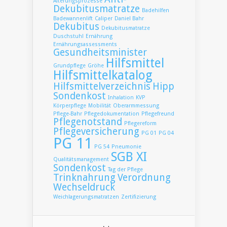
Alterungsprozesse
Dekubitusmatratze
Badehilfen
Badewannenlift
Caliper
Daniel Bahr
Dekubitus
Dekubitusmatratze
Duschstuhl
Ernährung
Ernährungsassessments
Gesundheitsminister
Hilfsmittel
Grundpflege
Gröhe
Hilfsmittelkatalog
Hilfsmittelverzeichnis
Hipp
Sondenkost
Inhalation
KVP
Körperpflege
Mobilität
Oberarmmessung
Pflege-Bahr
Pflegedokumentation
Pflegefreund
Pflegenotstand
Pflegereform
Pflegeversicherung
PG 01
PG 04
PG 11
PG 54
Pneumonie
SGB XI
Qualitätsmanagement
Sondenkost
Tag der Pflege
Trinknahrung
Verordnung
Wechseldruck
Weichlagerungsmatratzen
Zertifizierung